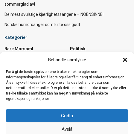
sommerglad av!
De mest svulstige kjærlighetssangene – NOENSINNE!
Norske humorsanger som lurte oss godt
Kategorier
Bare Morsomt
Politisk
Diverse
Samfunn
Behandle samtykke
Kultur
Utrolige Fakta
Musikk
Utrolige Steder
For å gi de beste opplevelsene bruker vi teknologier som
informasjonskapsler for å lagre og/eller få tilgang til enhetsinformasjon.
Å samtykke til disse teknologiene vil la oss behandle data som
Vi håper du koser deg :)
nettleseratferd eller unike ID-er på dette nettstedet. Ikke å samtykke eller
trekke tilbake samtykket kan ha negativ innvirkning på enkelte
Den beste sommerlåta i verden …og et knippe
egenskaper og funksjoner.
låter til å bli sommerglad av!
Godta
De mest svulstige kjærlighetssangene –
Avslå
NOENSINNE!