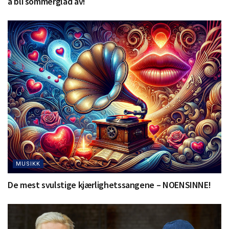
å bli sommerglad av!
MUSIKK
De mest svulstige kjærlighetssangene – NOENSINNE!