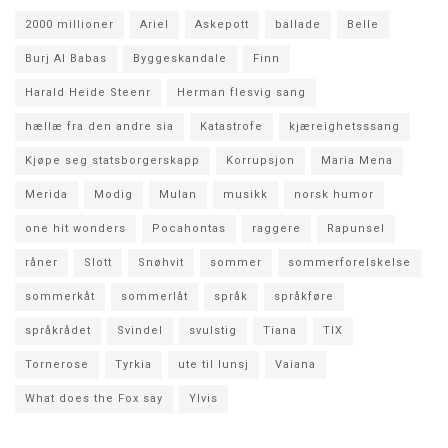
2000 millioner
Ariel
Askepott
ballade
Belle
Burj Al Babas
Byggeskandale
Finn
Harald Heide Steenr
Herman flesvig sang
hællæ fra den andre sia
Katastrofe
kjæreighetsssang
Kjøpe seg statsborgerskapp
Korrupsjon
Maria Mena
Merida
Modig
Mulan
musikk
norsk humor
one hit wonders
Pocahontas
raggere
Rapunsel
råner
Slott
Snøhvit
sommer
sommerforelskelse
sommerkåt
sommerlåt
språk
språkføre
språkrådet
Svindel
svulstig
Tiana
TIX
Tornerose
Tyrkia
ute til lunsj
Vaiana
What does the Fox say
Ylvis