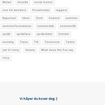
Mulan
musikk
norsk humor
one hit wonders
Pocahontas
raggere
Rapunsel
råner
Slott
Snøhvit
sommer
sommerforelskelse
sommerkåt
sommerlåt
språk
språkføre
språkrådet
Svindel
svulstig
Tiana
TIX
Tornerose
Tyrkia
ute til lunsj
Vaiana
What does the Fox say
Ylvis
Vi håper du koser deg :)