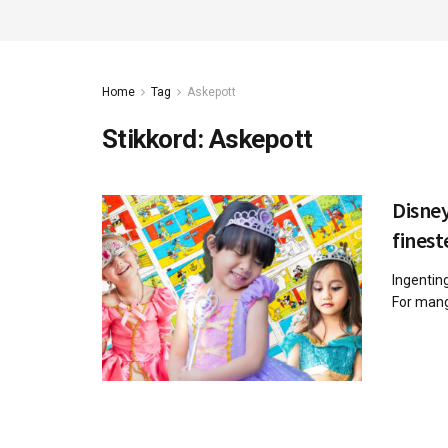
Home
Tag
Askepott
Stikkord:
Askepott
Disney
finest
Ingentin
For mang