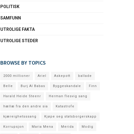
POLITISK
SAMFUNN
UTROLIGE FAKTA
UTROLIGE STEDER
BROWSE BY TOPICS
2000 millioner
Ariel
Askepott
ballade
Belle
Burj Al Babas
Byggeskandale
Finn
Harald Heide Steenr
Herman flesvig sang
hællæ fra den andre sia
Katastrofe
kjæreighetsssang
Kjøpe seg statsborgerskapp
Korrupsjon
Maria Mena
Merida
Modig