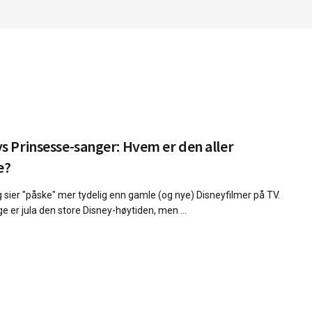
s Prinsesse-sanger: Hvem er den aller
e?
g sier "påske" mer tydelig enn gamle (og nye) Disneyfilmer på TV.
e er jula den store Disney-høytiden, men ...