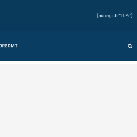
[adning id="1179"]
MORSOMT