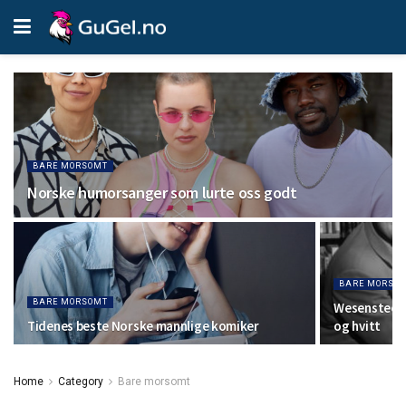
BARE MORSOMT
Norske humorsanger som lurte oss godt
BARE MORSO
BARE MORSOMT
Wesensteen 
Tidenes beste Norske mannlige komiker
og hvitt
Home
Category
Bare morsomt