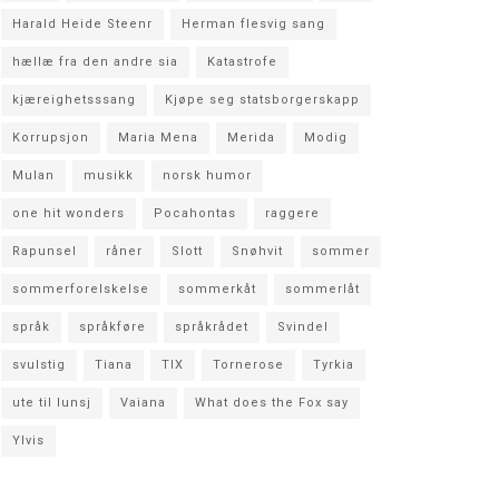
Harald Heide Steenr
Herman flesvig sang
hællæ fra den andre sia
Katastrofe
kjæreighetsssang
Kjøpe seg statsborgerskapp
Korrupsjon
Maria Mena
Merida
Modig
Mulan
musikk
norsk humor
one hit wonders
Pocahontas
raggere
Rapunsel
råner
Slott
Snøhvit
sommer
sommerforelskelse
sommerkåt
sommerlåt
språk
språkføre
språkrådet
Svindel
svulstig
Tiana
TIX
Tornerose
Tyrkia
ute til lunsj
Vaiana
What does the Fox say
Ylvis