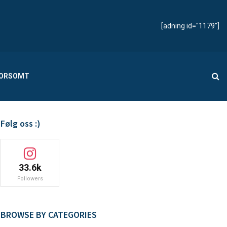
[adning id="1179"]
MORSOMT
Følg oss :)
33.6k
Followers
BROWSE BY CATEGORIES