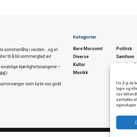
Kategorier
Bare Morsomt
Politisk
te sommerlåta i verden …og et
åter til å bli sommerglad av!
Diverse
Samfunn
Kultur
Utrolige 
svulstige kjærlighetssangene –
Musikk
Utrolige 
NNE!
For å gi de 
humorsanger som lurte oss godt
lagre og/ell
oss behandle
samtykke ell
egenskaper 