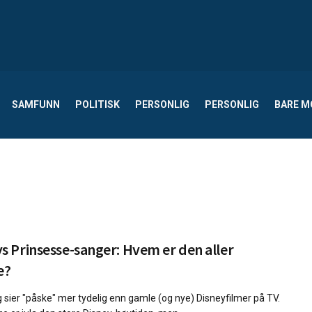
SAMFUNN
POLITISK
PERSONLIG
PERSONLIG
BARE 
s Prinsesse-sanger: Hvem er den aller
e?
g sier "påske" mer tydelig enn gamle (og nye) Disneyfilmer på TV.