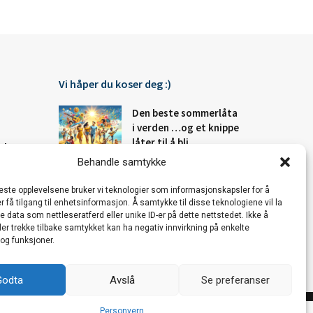
Vi håper du koser deg :)
Den beste sommerlåta
i verden …og et knippe
låter til å bli
Fakta
sommerglad av!
Behandle samtykke
Steder
beste opplevelsene bruker vi teknologier som informasjonskapsler for å
De mest svulstige
er få tilgang til enhetsinformasjon. Å samtykke til disse teknologiene vil la
kjærlighetssangene –
 data som nettleseratferd eller unike ID-er på dette nettstedet. Ikke å
NOENSINNE!
er trekke tilbake samtykket kan ha negativ innvirkning på enkelte
og funksjoner.
Godta
Avslå
Se preferanser
Personvern