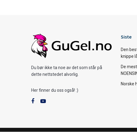
Siste
Den bes
knippe l
De mest 
Du bør ikke ta noe av det som står på
NOENSI
dette nettstedet alvorlig.
Norske 
Her finner du oss også! :)