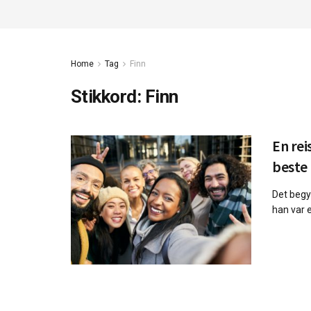
Home
Tag
Finn
Stikkord:
Finn
En rei
beste
Det begyn
han var e