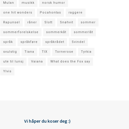
Mulan
musikk
norsk humor
one hit wonders
Pocahontas
raggere
Rapunsel
råner
Slott
Snøhvit
sommer
sommerforelskelse
sommerkåt
sommerlåt
språk
språkføre
språkrådet
Svindel
svulstig
Tiana
TIX
Tornerose
Tyrkia
ute til lunsj
Vaiana
What does the Fox say
Ylvis
Vi håper du koser deg :)