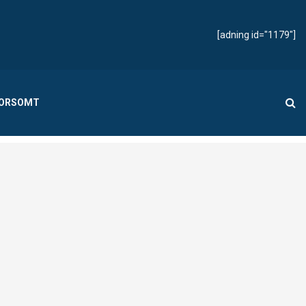
[adning id="1179"]
MORSOMT