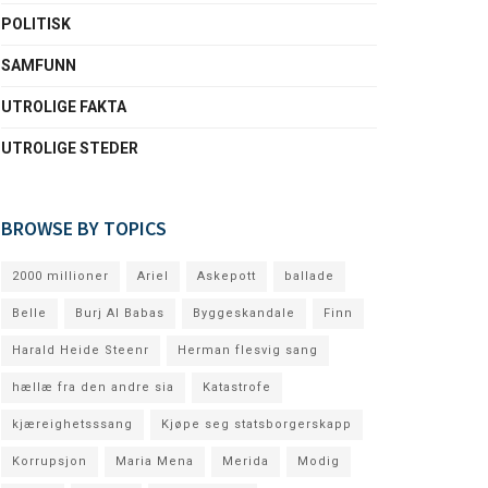
POLITISK
SAMFUNN
UTROLIGE FAKTA
UTROLIGE STEDER
BROWSE BY TOPICS
2000 millioner
Ariel
Askepott
ballade
Belle
Burj Al Babas
Byggeskandale
Finn
Harald Heide Steenr
Herman flesvig sang
hællæ fra den andre sia
Katastrofe
kjæreighetsssang
Kjøpe seg statsborgerskapp
Korrupsjon
Maria Mena
Merida
Modig