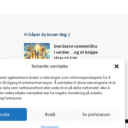
Vi håper du koser deg :)
Den beste sommerlåta
i verden …og et knippe
låter til å bli
Fakta
sommerglad av!
Behandle samtykke
Steder
beste opplevelsene bruker vi teknologier som informasjonskapsler for å
De mest svulstige
er få tilgang til enhetsinformasjon. Å samtykke til disse teknologiene vil la
kjærlighetssangene –
 data som nettleseratferd eller unike ID-er på dette nettstedet. Ikke å
NOENSINNE!
er trekke tilbake samtykket kan ha negativ innvirkning på enkelte
og funksjoner.
Godta
Avslå
Se preferanser
Personvern