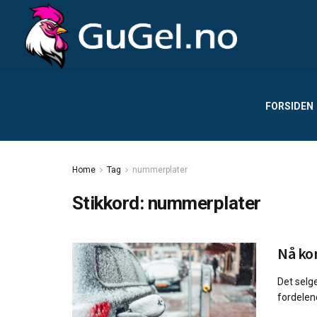
FORSIDEN
Home
Tag
nummerplater
Stikkord:
nummerplater
Nå ko
Det selge
fordelene