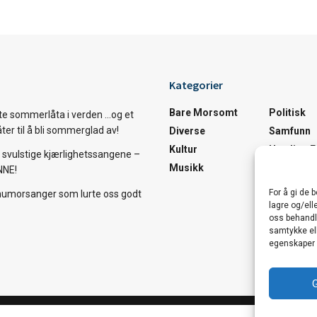
Kategorier
Bare Morsomt
Politisk
te sommerlåta i verden …og et
åter til å bli sommerglad av!
Diverse
Samfunn
Kultur
Utrolige 
svulstige kjærlighetssangene –
Musikk
Utrolige 
NNE!
For å gi de 
humorsanger som lurte oss godt
lagre og/ell
oss behandle
samtykke ell
egenskaper 