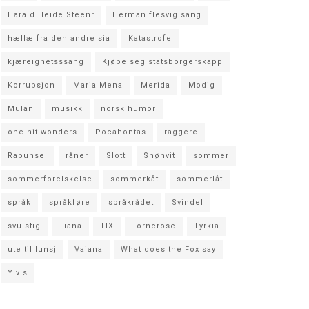
Harald Heide Steenr
Herman flesvig sang
hællæ fra den andre sia
Katastrofe
kjæreighetsssang
Kjøpe seg statsborgerskapp
Korrupsjon
Maria Mena
Merida
Modig
Mulan
musikk
norsk humor
one hit wonders
Pocahontas
raggere
Rapunsel
råner
Slott
Snøhvit
sommer
sommerforelskelse
sommerkåt
sommerlåt
språk
språkføre
språkrådet
Svindel
svulstig
Tiana
TIX
Tornerose
Tyrkia
ute til lunsj
Vaiana
What does the Fox say
Ylvis