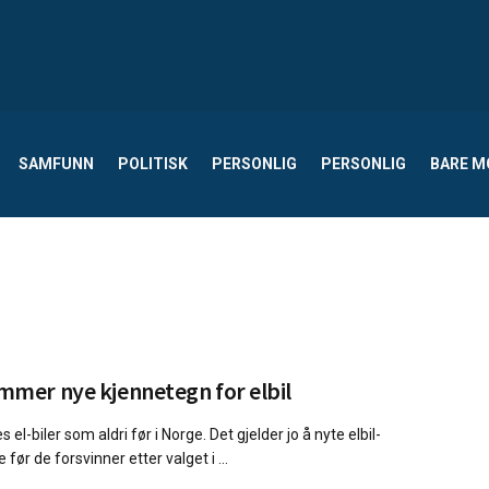
SAMFUNN
POLITISK
PERSONLIG
PERSONLIG
BARE 
mmer nye kjennetegn for elbil
s el-biler som aldri før i Norge. Det gjelder jo å nyte elbil-
 før de forsvinner etter valget i ...