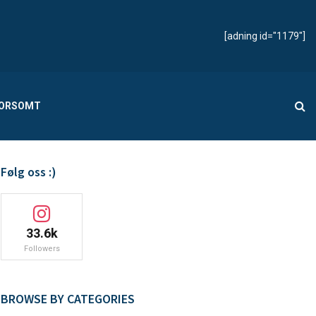
[adning id="1179"]
MORSOMT
Følg oss :)
33.6k
Followers
BROWSE BY CATEGORIES