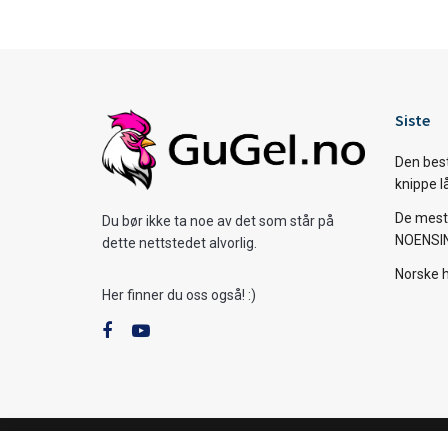
Siste
Den bes
knippe l
De mest 
Du bør ikke ta noe av det som står på
NOENSI
dette nettstedet alvorlig.
Norske 
Her finner du oss også! :)