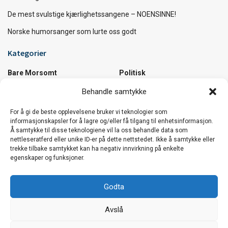
De mest svulstige kjærlighetssangene – NOENSINNE!
Norske humorsanger som lurte oss godt
Kategorier
Bare Morsomt
Politisk
Diverse
Samfunn
Behandle samtykke
Kultur
Utrolige Fakta
Musikk
Utrolige Steder
For å gi de beste opplevelsene bruker vi teknologier som
informasjonskapsler for å lagre og/eller få tilgang til enhetsinformasjon.
Å samtykke til disse teknologiene vil la oss behandle data som
Vi håper du koser deg :)
nettleseratferd eller unike ID-er på dette nettstedet. Ikke å samtykke eller
trekke tilbake samtykket kan ha negativ innvirkning på enkelte
Den beste sommerlåta i verden …og et knippe
egenskaper og funksjoner.
låter til å bli sommerglad av!
Godta
De mest svulstige kjærlighetssangene –
Avslå
NOENSINNE!
Vår nettside bruker cookies. Vi bruker cookies hovedsaklig for