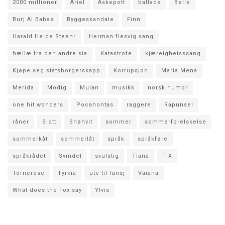
2000 millioner
Ariel
Askepott
ballade
Belle
Burj Al Babas
Byggeskandale
Finn
Harald Heide Steenr
Herman flesvig sang
hællæ fra den andre sia
Katastrofe
kjæreighetsssang
Kjøpe seg statsborgerskapp
Korrupsjon
Maria Mena
Merida
Modig
Mulan
musikk
norsk humor
one hit wonders
Pocahontas
raggere
Rapunsel
råner
Slott
Snøhvit
sommer
sommerforelskelse
sommerkåt
sommerlåt
språk
språkføre
språkrådet
Svindel
svulstig
Tiana
TIX
Tornerose
Tyrkia
ute til lunsj
Vaiana
What does the Fox say
Ylvis