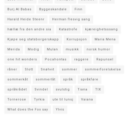
Burj Al Babas
Byggeskandale
Finn
Harald Heide Steenr
Herman flesvig sang
hællæ fra den andre sia
Katastrofe
kjæreighetsssang
Kjøpe seg statsborgerskapp
Korrupsjon
Maria Mena
Merida
Modig
Mulan
musikk
norsk humor
one hit wonders
Pocahontas
raggere
Rapunsel
råner
Slott
Snøhvit
sommer
sommerforelskelse
sommerkåt
sommerlåt
språk
språkføre
språkrådet
Svindel
svulstig
Tiana
TIX
Tornerose
Tyrkia
ute til lunsj
Vaiana
What does the Fox say
Ylvis