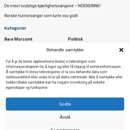
De mest svulstige kjærlighetssangene – NOENSINNE!
Norske humorsanger som lurte oss godt
Kategorier
Bare Morsomt
Politisk
Diverse
Samfunn
Behandle samtykke
Kultur
Utrolige Fakta
For å gi de beste opplevelsene bruker vi teknologier som
Musikk
Utrolige Steder
informasjonskapsler for å lagre og/eller få tilgang til enhetsinformasjon.
Å samtykke til disse teknologiene vil la oss behandle data som
Vi håper du koser deg :)
nettleseratferd eller unike ID-er på dette nettstedet. Ikke å samtykke eller
trekke tilbake samtykket kan ha negativ innvirkning på enkelte
Den beste sommerlåta i verden …og et knippe
egenskaper og funksjoner.
låter til å bli sommerglad av!
Godta
De mest svulstige kjærlighetssangene –
Avslå
NOENSINNE!
Vår nettside bruker cookies. Vi bruker cookies hovedsaklig for
trafikkmåling og optimalisering av innhold. Fortsett å bruke siden