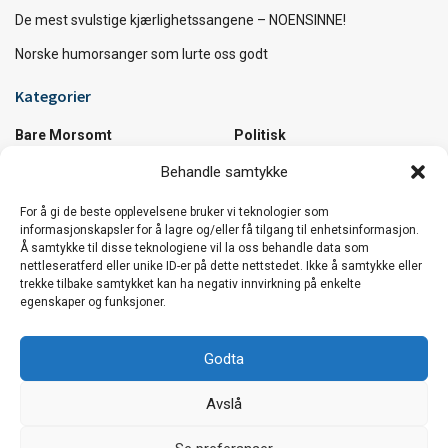
De mest svulstige kjærlighetssangene – NOENSINNE!
Norske humorsanger som lurte oss godt
Kategorier
Bare Morsomt
Politisk
Diverse
Samfunn
Behandle samtykke
Kultur
Utrolige Fakta
For å gi de beste opplevelsene bruker vi teknologier som
Musikk
Utrolige Steder
informasjonskapsler for å lagre og/eller få tilgang til enhetsinformasjon.
Å samtykke til disse teknologiene vil la oss behandle data som
Vi håper du koser deg :)
nettleseratferd eller unike ID-er på dette nettstedet. Ikke å samtykke eller
trekke tilbake samtykket kan ha negativ innvirkning på enkelte
Den beste sommerlåta i verden …og et knippe
egenskaper og funksjoner.
låter til å bli sommerglad av!
Godta
De mest svulstige kjærlighetssangene –
Avslå
NOENSINNE!
Vår nettside bruker cookies. Vi bruker cookies hovedsaklig for
trafikkmåling og optimalisering av innhold. Fortsett å bruke siden