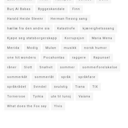
Burj Al Babas
Byggeskandale
Finn
Harald Heide Steenr
Herman flesvig sang
hællæ fra den andre sia
Katastrofe
kjæreighetsssang
Kjøpe seg statsborgerskapp
Korrupsjon
Maria Mena
Merida
Modig
Mulan
musikk
norsk humor
one hit wonders
Pocahontas
raggere
Rapunsel
råner
Slott
Snøhvit
sommer
sommerforelskelse
sommerkåt
sommerlåt
språk
språkføre
språkrådet
Svindel
svulstig
Tiana
TIX
Tornerose
Tyrkia
ute til lunsj
Vaiana
What does the Fox say
Ylvis