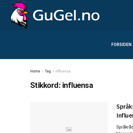
FORSIDEN
Home
Tag
influensa
Stikkord:
influensa
Språk
Influ
Språkråd