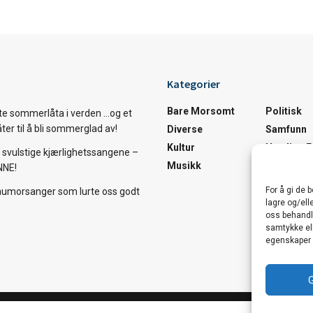
Kategorier
Bare Morsomt
Politisk
te sommerlåta i verden …og et
åter til å bli sommerglad av!
Diverse
Samfunn
Kultur
Utrolige 
svulstige kjærlighetssangene –
Musikk
Utrolige 
NNE!
For å gi de 
humorsanger som lurte oss godt
lagre og/ell
oss behandle
samtykke ell
egenskaper 