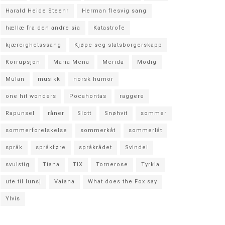
Harald Heide Steenr
Herman flesvig sang
hællæ fra den andre sia
Katastrofe
kjæreighetsssang
Kjøpe seg statsborgerskapp
Korrupsjon
Maria Mena
Merida
Modig
Mulan
musikk
norsk humor
one hit wonders
Pocahontas
raggere
Rapunsel
råner
Slott
Snøhvit
sommer
sommerforelskelse
sommerkåt
sommerlåt
språk
språkføre
språkrådet
Svindel
svulstig
Tiana
TIX
Tornerose
Tyrkia
ute til lunsj
Vaiana
What does the Fox say
Ylvis