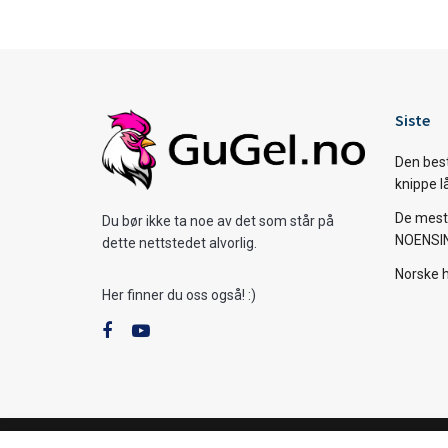
Siste
Den bes
knippe l
De mest 
Du bør ikke ta noe av det som står på
NOENSI
dette nettstedet alvorlig.
Norske 
Her finner du oss også! :)