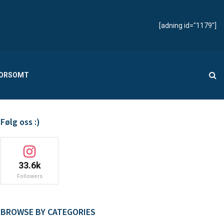
[adning id="1179"]
MORSOMT
Følg oss :)
33.6k
Followers
BROWSE BY CATEGORIES