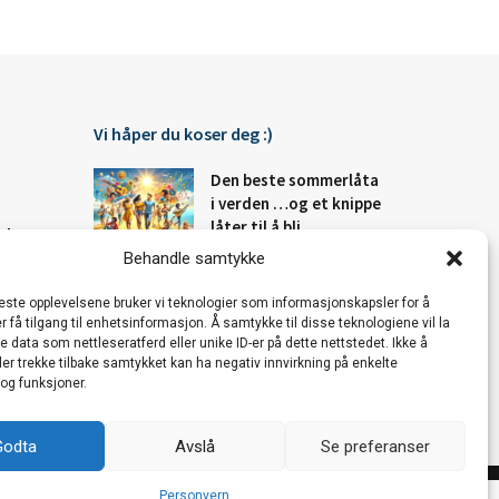
Vi håper du koser deg :)
Den beste sommerlåta
i verden …og et knippe
låter til å bli
Fakta
sommerglad av!
Behandle samtykke
Steder
beste opplevelsene bruker vi teknologier som informasjonskapsler for å
De mest svulstige
er få tilgang til enhetsinformasjon. Å samtykke til disse teknologiene vil la
kjærlighetssangene –
 data som nettleseratferd eller unike ID-er på dette nettstedet. Ikke å
NOENSINNE!
er trekke tilbake samtykket kan ha negativ innvirkning på enkelte
og funksjoner.
Godta
Avslå
Se preferanser
Personvern