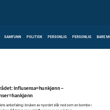
SAMFUNN
POLITISK
PERSONLIG
PERSONLIG
BARE 
rådet: Influsensa=hunkjønn –
enser=hankjønn
ets anbefaling i bruken av nyordet slår ned som en bombe i