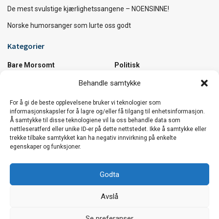
De mest svulstige kjærlighetssangene – NOENSINNE!
Norske humorsanger som lurte oss godt
Kategorier
Bare Morsomt
Politisk
Diverse
Samfunn
Behandle samtykke
Kultur
Utrolige Fakta
Musikk
Utrolige Steder
For å gi de beste opplevelsene bruker vi teknologier som
informasjonskapsler for å lagre og/eller få tilgang til enhetsinformasjon.
Å samtykke til disse teknologiene vil la oss behandle data som
Vi håper du koser deg :)
nettleseratferd eller unike ID-er på dette nettstedet. Ikke å samtykke eller
trekke tilbake samtykket kan ha negativ innvirkning på enkelte
Den beste sommerlåta i verden …og et knippe
egenskaper og funksjoner.
låter til å bli sommerglad av!
Godta
De mest svulstige kjærlighetssangene –
Avslå
NOENSINNE!
Vår nettside bruker cookies. Vi bruker cookies hovedsaklig for
trafikkmåling og optimalisering av innhold. Fortsett å bruke siden
Se preferanser