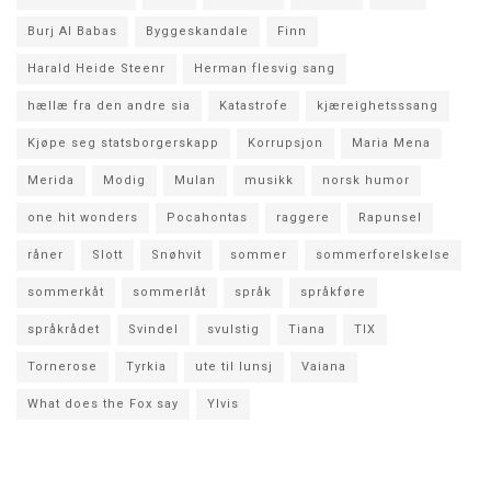
Burj Al Babas
Byggeskandale
Finn
Harald Heide Steenr
Herman flesvig sang
hællæ fra den andre sia
Katastrofe
kjæreighetsssang
Kjøpe seg statsborgerskapp
Korrupsjon
Maria Mena
Merida
Modig
Mulan
musikk
norsk humor
one hit wonders
Pocahontas
raggere
Rapunsel
råner
Slott
Snøhvit
sommer
sommerforelskelse
sommerkåt
sommerlåt
språk
språkføre
språkrådet
Svindel
svulstig
Tiana
TIX
Tornerose
Tyrkia
ute til lunsj
Vaiana
What does the Fox say
Ylvis