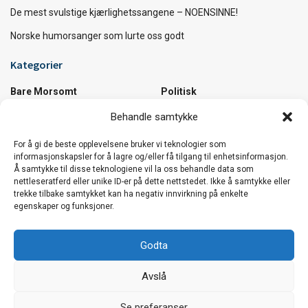
De mest svulstige kjærlighetssangene – NOENSINNE!
Norske humorsanger som lurte oss godt
Kategorier
Bare Morsomt
Politisk
Diverse
Samfunn
Behandle samtykke
Kultur
Utrolige Fakta
Musikk
Utrolige Steder
For å gi de beste opplevelsene bruker vi teknologier som
informasjonskapsler for å lagre og/eller få tilgang til enhetsinformasjon.
Å samtykke til disse teknologiene vil la oss behandle data som
Vi håper du koser deg :)
nettleseratferd eller unike ID-er på dette nettstedet. Ikke å samtykke eller
trekke tilbake samtykket kan ha negativ innvirkning på enkelte
Den beste sommerlåta i verden …og et knippe
egenskaper og funksjoner.
låter til å bli sommerglad av!
Godta
De mest svulstige kjærlighetssangene –
Avslå
NOENSINNE!
Vår nettside bruker cookies. Vi bruker cookies hovedsaklig for
trafikkmåling og optimalisering av innhold. Fortsett å bruke siden
Se preferanser