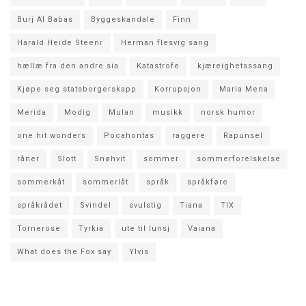
Burj Al Babas
Byggeskandale
Finn
Harald Heide Steenr
Herman flesvig sang
hællæ fra den andre sia
Katastrofe
kjæreighetsssang
Kjøpe seg statsborgerskapp
Korrupsjon
Maria Mena
Merida
Modig
Mulan
musikk
norsk humor
one hit wonders
Pocahontas
raggere
Rapunsel
råner
Slott
Snøhvit
sommer
sommerforelskelse
sommerkåt
sommerlåt
språk
språkføre
språkrådet
Svindel
svulstig
Tiana
TIX
Tornerose
Tyrkia
ute til lunsj
Vaiana
What does the Fox say
Ylvis