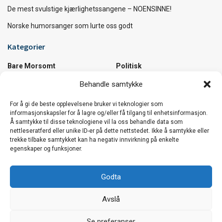
De mest svulstige kjærlighetssangene – NOENSINNE!
Norske humorsanger som lurte oss godt
Kategorier
Bare Morsomt
Politisk
Diverse
Samfunn
Behandle samtykke
Kultur
Utrolige Fakta
Musikk
Utrolige Steder
For å gi de beste opplevelsene bruker vi teknologier som
informasjonskapsler for å lagre og/eller få tilgang til enhetsinformasjon.
Å samtykke til disse teknologiene vil la oss behandle data som
Vi håper du koser deg :)
nettleseratferd eller unike ID-er på dette nettstedet. Ikke å samtykke eller
trekke tilbake samtykket kan ha negativ innvirkning på enkelte
Den beste sommerlåta i verden …og et knippe
egenskaper og funksjoner.
låter til å bli sommerglad av!
Godta
De mest svulstige kjærlighetssangene –
Avslå
NOENSINNE!
Vår nettside bruker cookies. Vi bruker cookies hovedsaklig for
trafikkmåling og optimalisering av innhold. Fortsett å bruke siden
Se preferanser