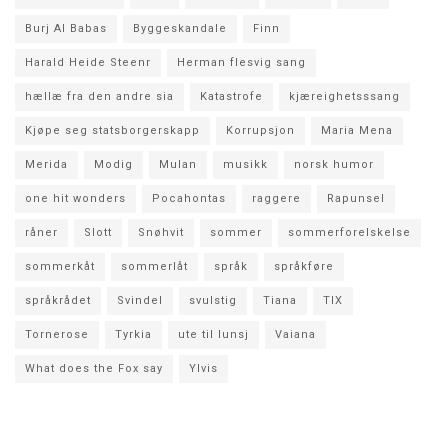
Burj Al Babas
Byggeskandale
Finn
Harald Heide Steenr
Herman flesvig sang
hællæ fra den andre sia
Katastrofe
kjæreighetsssang
Kjøpe seg statsborgerskapp
Korrupsjon
Maria Mena
Merida
Modig
Mulan
musikk
norsk humor
one hit wonders
Pocahontas
raggere
Rapunsel
råner
Slott
Snøhvit
sommer
sommerforelskelse
sommerkåt
sommerlåt
språk
språkføre
språkrådet
Svindel
svulstig
Tiana
TIX
Tornerose
Tyrkia
ute til lunsj
Vaiana
What does the Fox say
Ylvis