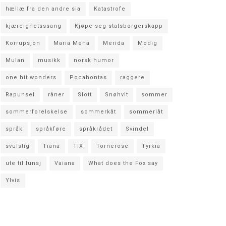
hællæ fra den andre sia
Katastrofe
kjæreighetsssang
Kjøpe seg statsborgerskapp
Korrupsjon
Maria Mena
Merida
Modig
Mulan
musikk
norsk humor
one hit wonders
Pocahontas
raggere
Rapunsel
råner
Slott
Snøhvit
sommer
sommerforelskelse
sommerkåt
sommerlåt
språk
språkføre
språkrådet
Svindel
svulstig
Tiana
TIX
Tornerose
Tyrkia
ute til lunsj
Vaiana
What does the Fox say
Ylvis