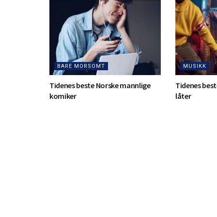
BARE MORSOMT
MUSIKK
Tidenes beste Norske mannlige
Tidenes best
komiker
låter