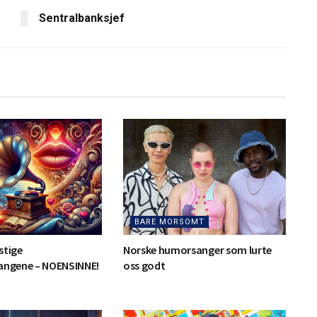
Sentralbanksjef
BARE MORSOMT
stige
Norske humorsanger som lurte
sangene – NOENSINNE!
oss godt