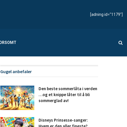
[adning id="1179"]
MORSOMT
Gugel anbefaler
Den beste sommerlåta i verden
…og et knippe låter til å bli
sommerglad av!
Disneys Prinsesse-sanger:
Hvem er den aller fineste?