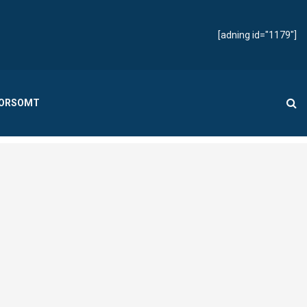
[adning id="1179"]
MORSOMT